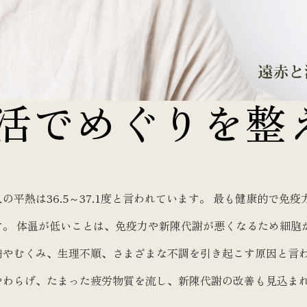
ク
温めアイテム
書籍
カウンセリング
活でめぐりを整
チケット
お役立ちグッズ
定期購入
の平熱は36.5～37.1度と言われています。 最も健康的で
す。 体温が低いことは、免疫力や新陳代謝が悪くなるため細胞
満やむくみ、生理不順、さまざまな不調を引き起こす原因と言
やわらげ、たまった疲労物質を流し、新陳代謝の改善も見込ま