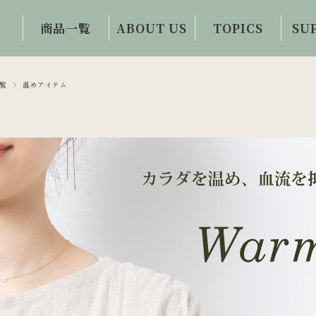
商品一覧
ABOUT US
TOPICS
SU
初めての方限定
会社概要・事業
眼科医コラム
お問
商品
内容
覧
温めアイテム
目と体の情報誌
ご
ワイルドブルー
誕生秘話
お客様の声
ベリー100
ビジョンサロン
アイケアコラム
ビルベリーハー
との連携
ド100
視力回復への提
案・提供
ルテインZ100
イチョウ葉100
アイケア・トレ
ーニンググッズ
フード・ドリン