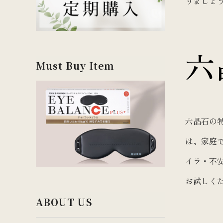
りましょ
六
Must Buy Item
六晶石の
は、家庭
イラ・不
お試しく
ABOUT US