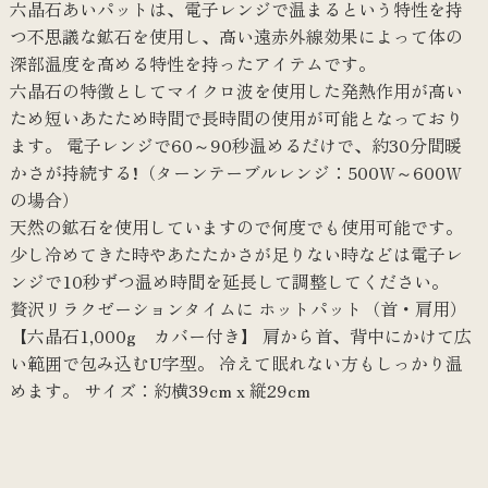
六晶石あいパットは、電子レンジで温まるという特性を持
つ不思議な鉱石を使用し、高い遠赤外線効果によって体の
深部温度を高める特性を持ったアイテムです。
六晶石の特徴としてマイクロ波を使用した発熱作用が高い
ため短いあたため時間で長時間の使用が可能となっており
ます。 電子レンジで60～90秒温めるだけで、約30分間暖
かさが持続する!（ターンテーブルレンジ：500W～600W
の場合）
天然の鉱石を使用していますので何度でも使用可能です。
少し冷めてきた時やあたたかさが足りない時などは電子レ
ンジで10秒ずつ温め時間を延長して調整してください。
贅沢リラクゼーションタイムに ホットパット（首・肩用）
【六晶石1,000g カバー付き】 肩から首、背中にかけて広
い範囲で包み込むU字型。 冷えて眠れない方もしっかり温
めます。 サイズ：約横39cm x 縦29cm