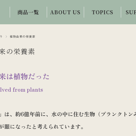
商品一覧
ABOUT US
TOPICS
SU
初めての方限定
会社概要・事業
眼科医コラム
お問
商品
内容
り
植物由来の栄養素
目と体の情報誌
ご
ワイルドブルー
誕生秘話
来の栄養素
お客様の声
ベリー100
ビジョンサロン
アイケアコラム
ビルベリーハー
との連携
来は植物だった
ド100
視力回復への提
lved from plants
案・提供
ルテインZ100
イチョウ葉100
」は、約6億年前に、水の中に住む生物（プランクトン
アイケア・トレ
ーニンググッズ
が眼になったと考えられています。
フード・ドリン