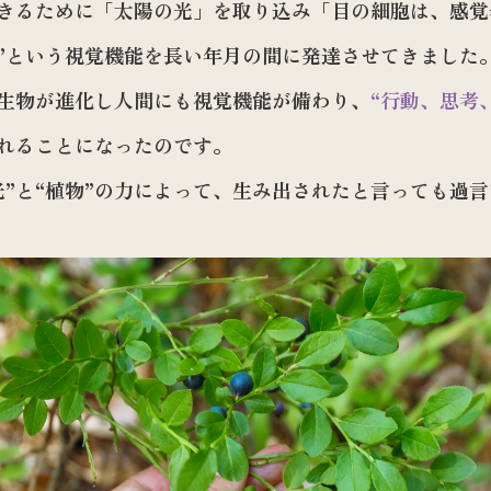
きるために「太陽の光」を取り込み「目の細胞は、感覚
ク
”という視覚機能を長い年月の間に発達させてきました
温めアイテム
生物が進化し人間にも視覚機能が備わり、
“行動、思考
書籍
れることになったのです。
カウンセリング
光”と“植物”の力によって、生み出されたと言っても過
チケット
お役立ちグッズ
定期購入