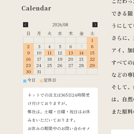
こだわっ
できる限
うにして
2026/08
日
月
火
水
木
金
土
さらに、
1
2
3
4
5
6
7
8
アイ、加
9
10
11
12
13
14
15
16
17
18
19
20
21
22
すべての
23
24
25
26
27
28
29
30
31
などの専
今日
定休日
■
■
そして、
ネットでの注文は365日24時間受
は、自然
け付けておりますが、
また原料
弊社は、土曜・日曜・祝日はお休
みをいただいております。
お休みの期間中のお問い合わせメ