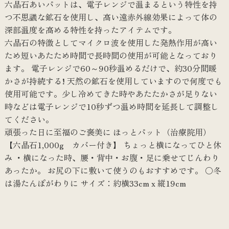
六晶石あいパットは、電子レンジで温まるという特性を持
つ不思議な鉱石を使用し、高い遠赤外線効果によって体の
深部温度を高める特性を持ったアイテムです。
六晶石の特徴としてマイクロ波を使用した発熱作用が高い
ため短いあたため時間で長時間の使用が可能となっており
ます。 電子レンジで60～90秒温めるだけで、約30分間暖
かさが持続する! 天然の鉱石を使用していますので何度でも
使用可能です。少し冷めてきた時やあたたかさが足りない
時などは電子レンジで10秒ずつ温め時間を延長して調整し
てください。
頑張った日に至福のご褒美に ほっとパット（治療院用）
【六晶石1,000g カバー付き】 ちょっと横になってひと休
み ・横になった時、腰・背中・お腹・足に乗せてじんわり
あったか。 お尻の下に敷いて使うのもおすすめです。 ○冬
は湯たんぽがわりに サイズ：約横33cm x 縦19cm