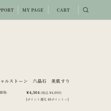
PPORT
MY PAGE
CART
い合わせ
利用案内
シャルストーン 六晶石 美肌すり
¥4,364
価格:
(税込 ¥4,800)
[ポイント還元 48ポイント～]