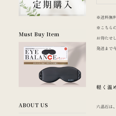
※送料無
※こちら
Must Buy Item
お待たせ
発送まで
軽く温
ABOUT US
六晶石は