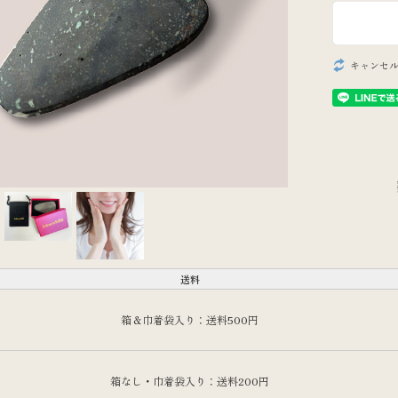
ク
温めアイテム
キャンセル
書籍
カウンセリング
チケット
お役立ちグッズ
定期購入
送料
箱＆巾着袋入り：送料500円
箱なし・巾着袋入り：送料200円