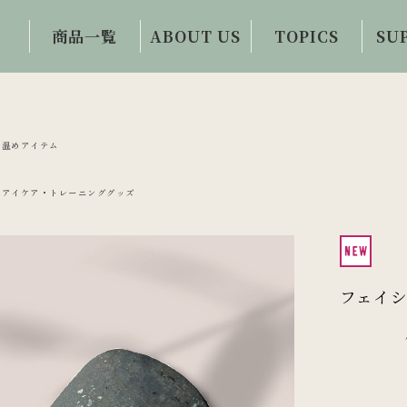
商品一覧
ABOUT US
TOPICS
SU
初めての方限定
会社概要・事業
眼科医コラム
お問
商品
内容
目と体の情報誌
ご
ワイルドブルー
誕生秘話
温めアイテム
お客様の声
ベリー100
ビジョンサロン
アイケア・トレーニンググッズ
アイケアコラム
ビルベリーハー
との連携
ド100
視力回復への提
案・提供
ルテインZ100
フェイ
イチョウ葉100
アイケア・トレ
ーニンググッズ
フード・ドリン