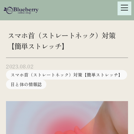
S
k
i
p
t
スマホ首（ストレートネック）対策
o
【簡単ストレッチ】
c
o
n
2023.08.02
t
e
スマホ首（ストレートネック）対策【簡単ストレッチ】
n
目と体の情報誌
t