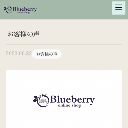
S
k
i
p
t
お客様の声
o
c
o
2023.06.23
お客様の声
n
t
e
n
t