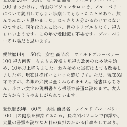
愛飲歴20年 60代 女性 商品名 ワイルドブルーベリー
100 きっかけは、青山のビジョンサロンで、ブルーベリー
について説明してもらい診察してもらったことがあり、飲
んでみたいと思いました。はっきりと分かるわけではない
のですが、同年代の人に比べ、目のトラブルもなく、視力
もいいようです。この年で老眼鏡も不要です。ブルーベリ
ーのお陰だと思います。
愛飲歴14年 50代 女性 商品名 ワイルドブルーベリー
100 視力回復 もともと近視と乱視の改善のため飲み始
め、10年以上経ちました。飲み始めた当初はとても改善し
ましたが、現在は横ばいといった感じです。ただ、現在52
才ですが、老眼の兆候は全くみられません。読書はもちろ
ん、小さい文字の説明書きも裸眼で普通に読めます。友人
たちからうらやましがられています。
愛飲歴23年 60代 男性 商品名 ワイルドブルーベリー
100 目の健康を維持するため。長時間パソコンで作業や、
大量の書類を読むなど目の負担のかかる仕事をしており、