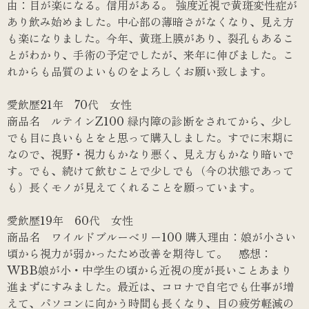
由：目が楽になる。信用がある。 強度近視で黄斑変性症が
あり飲み始めました。中心部の薄暗さがなくなり、見え方
も楽になりました。今年、黄斑上膜があり、裂孔もあるこ
とがわかり、手術の予定でしたが、来年に伸びました。こ
れからも品質のよいものをよろしくお願い致します。
愛飲歴21年 70代 女性
商品名 ルテインZ100 緑内障の診断をされてから、少し
でも目に良いもとをと思って購入しました。すでに末期に
なので、視野・視力もかなり悪く、見え方もかなり暗いで
す。でも、続けて飲むことで少しでも（今の状態であって
も）長くモノが見えてくれることを願っています。
愛飲歴19年 60代 女性
商品名 ワイルドブルーベリー100 購入理由：娘が小さい
頃から視力が弱かったため改善を期待して。 感想：
WBB娘が小・中学生の頃から近視の度が長いことあまり
進まずにすみました。最近は、コロナで自宅でも仕事が増
えて、パソコンに向かう時間も長くなり、目の疲労軽減の