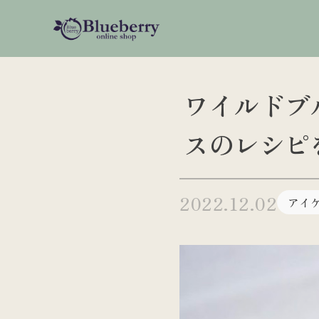
S
k
i
p
t
o
ワイルドブ
c
o
スのレシピ
n
t
e
n
2022.12.02
アイ
t