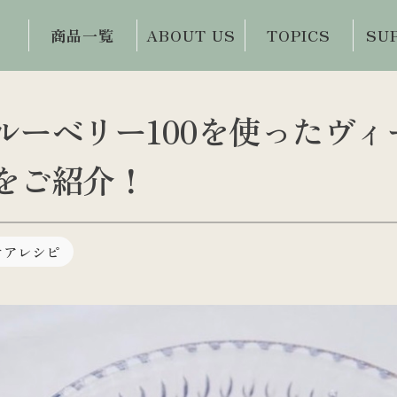
商品一覧
ABOUT US
TOPICS
SU
初めての方限定
会社概要・事業
眼科医コラム
お問
商品
内容
ルーベリー100を使ったヴィ
目と体の情報誌
ご
ワイルドブルー
誕生秘話
お客様の声
ベリー100
をご紹介！
ビジョンサロン
アイケアコラム
ビルベリーハー
との連携
ド100
視力回復への提
ケアレシピ
案・提供
ルテインZ100
イチョウ葉100
アイケア・トレ
ーニンググッズ
ドリンク