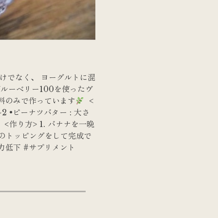
けでなく、 ヨーグルトに混
ルーベリー100を使ったヴ
料のみで作っています
⁡ <
~2 •ピーナツバター : 大さ
<作り方> 1. バナナを一晩
みのトッピングをして完成で
視力低下 #サプリメント