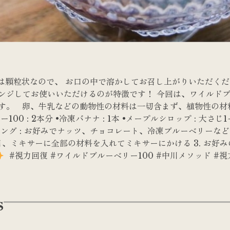
0は顆粒状なので、 お口の中で溶かしてお召し上がりいただくだ
ンジしてお使いいただけるのが特徴です！ 今回は、ワイルドブ
す。 卵、牛乳などの動物性の材料は一切含まず、植物性の材
00 : 2本分 •冷凍バナナ : 1本 •メープルシロップ : 大さじ1
ッピング : お好みでナッツ、チョコレート、冷凍ブルーベリーなど ⁡ 
翌日、ミキサーに全部の材料を入れてミキサーにかける 3. お好
⁡ #視力回復 #ワイルドブルーベリー100 #中川メソッド #
s