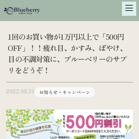
S
k
i
p
t
1回のお買い物が1万円以上で「500円
o
OFF」！！疲れ目、かすみ、ぼやけ、
c
o
目の不調対策に、ブルーベリーのサプ
n
リをどうぞ！
t
e
n
2022.08.31
お知らせ・キャンペーン
t