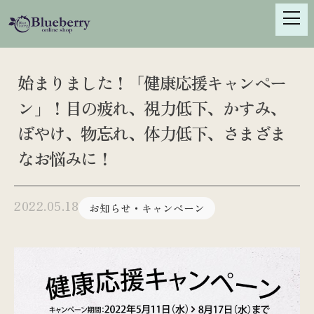
S
k
i
p
t
始まりました！「健康応援キャンペー
o
ン」！目の疲れ、視力低下、かすみ、
c
o
ぼやけ、物忘れ、体力低下、さまざま
n
なお悩みに！
t
e
n
2022.05.18
お知らせ・キャンペーン
t