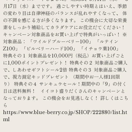
月17日（水）までです。 過ごしやすい時期とはいえ、季節
の変わり目は自律神経のバランスが乱れやすくなって、 体
の不調を感じる方が多くなります。 この機会に大切な栄養
素をしっかり補給してカラダケアにお役立だてください！
キャンペーン対象商品をお買い上げで特典がいっぱい！ ※
対象商品： 「ワイルドブルーベリー100」 「ルテイン
Z100」 「ビルベリーハード100」 「イチョウ葉100」
特典その１ 対象商品を10,000円（税込）お買い上げごと
に1,000ポイントプレゼント！ 特典その２ 対象商品ご購入
で、しあわせギフトシール2倍 特典その３ 対象商品ご購入
で、視力測定キッドプレゼント （期間中お一人様1回限
り） 特典その４ サンキュウセール！期間中の「9」の付く
日は送料無料！ イイコト盛りだくさんのキャンペーンと
なっております。 この機会をお見逃しなく！ 詳しくはこち
ら
https://www.blue-berry.co.jp/SHOP/222880/list.ht
ml