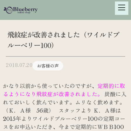
S
k
i
p
t
飛紋症が改善されました（ワイルドブ
o
ルーベリー100）
c
o
n
2018.07.20
お客様の声
t
e
n
かなり以前から使っていたのですが、
定期的に取
t
るようになり飛紋症が改善されました。
炭酸に入
れておいしく飲んでいます。ムリなく飲めます。
（Ｋ．Ａ様 56歳）
スタッフより
Ｋ．Ａ様は
2015年よりワイルドブルーベリー100の定期コー
スをお申込いただき、今まで定期的にＷＢＢ100