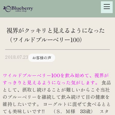
S
k
i
p
t
視界がクッキリと見えるようになった
o
（ワイルドブルーベリー100）
c
o
n
2018.07.23
お客様の声
t
e
n
ワイルドブルーベリー100を飲み始めて、視界が
t
すっきりと見えるようになった気がします。
食品
として、摂取し続けることが難しいからこそ当社
のブルーベリーを継続して飲み続けて目の健康を
維持したいです。
ヨーグルトに混ぜて食べるとと
ても美味しいです!!
（Ｓ．Ｍ様 33歳）
スタ