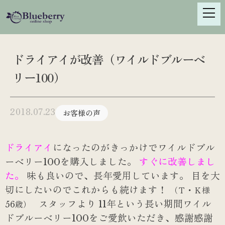
S
k
i
p
t
ドライアイが改善（ワイルドブルーベ
o
リー100）
c
o
n
2018.07.23
お客様の声
t
e
n
ドライアイ
になったのがきっかけでワイルドブル
t
ーベリー100を購入しました。
すぐに改善しまし
た。
味も良いので、長年愛用しています。
目を大
切にしたいのでこれからも続けます！
（Ｔ・Ｋ様
スタッフより
11年という長い期間ワイル
56歳）
ドブルーベリー100をご愛飲いただき、感謝感謝