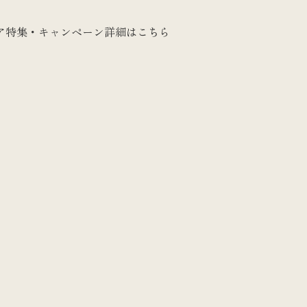
ク
ア特集・キャンペーン詳細は
こちら
温めアイテム
書籍
カウンセリング
チケット
お役立ちグッズ
定期購入