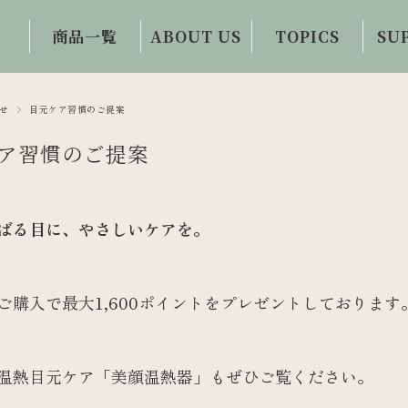
商品一覧
ABOUT US
TOPICS
SU
初めての方限定
会社概要・事業
眼科医コラム
お問
商品
内容
せ
目元ケア習慣のご提案
目と体の情報誌
ご
ワイルドブルー
誕生秘話
ア習慣のご提案
お客様の声
ベリー100
ビジョンサロン
アイケアコラム
ビルベリーハー
との連携
ばる目に、やさしいケアを。
ド100
視力回復への提
案・提供
ルテインZ100
ご購入で最大1,600ポイントをプレゼントしております
イチョウ葉100
アイケア・トレ
ーニンググッズ
温熱目元ケア「美顔温熱器」もぜひご覧ください。
フード・ドリン