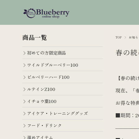
商品一覧
TOP
お知ら
春の続
初めての方限定商品
ワイルドブルーベリー100
ビルベリーハード100
【春の続
ルテインZ100
現在、「
イチョウ葉100
お得な特
アイケア・トレーニンググッズ
■期間：2
フード・ドリンク
――――
温めアイテム