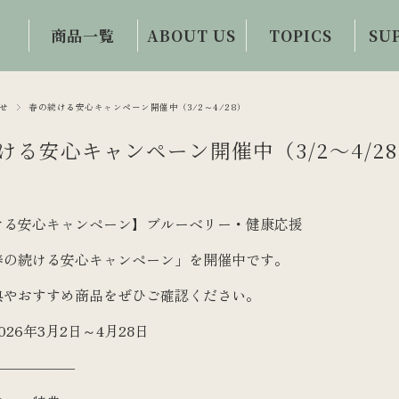
商品一覧
ABOUT US
TOPICS
SU
初めての方限定
会社概要・事業
眼科医コラム
お問
商品
内容
せ
春の続ける安心キャンペーン開催中（3/2～4/28）
目と体の情報誌
ご
ワイルドブルー
誕生秘話
ける安心キャンペーン開催中（3/2～4/2
お客様の声
ベリー100
ビジョンサロン
アイケアコラム
ビルベリーハー
との連携
ける安心キャンペーン】ブルーベリー・健康応援
ド100
視力回復への提
春の続ける安心キャンペーン」を開催中です。
案・提供
ルテインZ100
典やおすすめ商品をぜひご確認ください。
イチョウ葉100
026年3月2日～4月28日
アイケア・トレ
ーニンググッズ
――――――
フード・ドリン