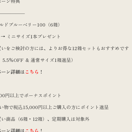
ペーン特典
ク
――――――
温めアイテム
ルドブルーベリー100（6箱）
書籍
 → ミニサイズ1本プレゼント
カウンセリング
買いをご検討の方には、よりお得な12箱セットもおすすめです
チケット
 5.5％OFF ＆ 通常サイズ1箱進呈）
お役立ちグッズ
ペーン詳細
は
こちら
！
定期購入
,000円以上でボーナスポイント
い物で税込15,000円以上ご購入の方にポイント進呈
い商品（6箱・12箱）、定期購入は対象外
ペーン詳細
は
こちら
！