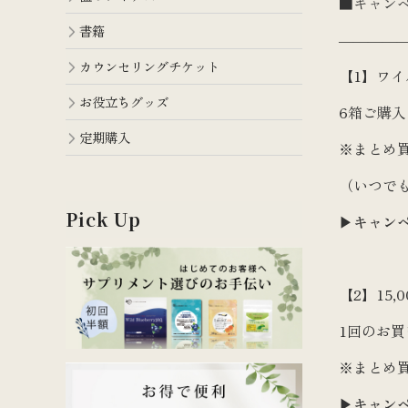
■キャン
書籍
――――
カウンセリングチケット
【1】ワイ
お役立ちグッズ
6箱ご購入
定期購入
※まとめ
（いつでも
Pick Up
▶
キャン
【2】15
1回のお買
※まとめ買
▶
キャン