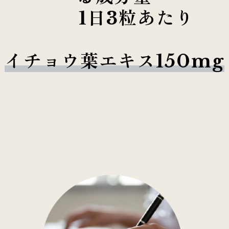
1日3粒あたり
イチョウ葉エキス150mg