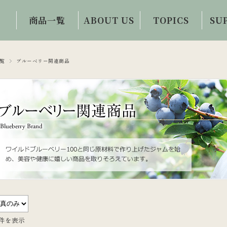
商品一覧
ABOUT US
TOPICS
SU
初めての方限定
会社概要・事業
眼科医コラム
お問
商品
内容
覧
ブルーベリー関連商品
目と体の情報誌
ご
ワイルドブルー
誕生秘話
お客様の声
ベリー100
ビジョンサロン
アイケアコラム
ビルベリーハー
との連携
ド100
視力回復への提
案・提供
ルテインZ100
イチョウ葉100
アイケア・トレ
ーニンググッズ
3件を表示
フード・ドリン