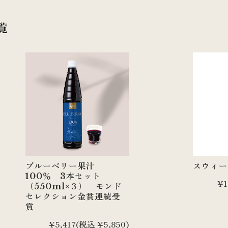
ク
覧
温めアイテム
書籍
カウンセリング
チケット
お役立ちグッズ
定期購入
ブルーベリー果汁
スウィ
100％ 3本セット
¥1
（550ml×３） モンド
セレクション金賞連続受
賞
¥5,417
(税込 ¥5,850)