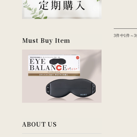
3件中1件～
Must Buy Item
ABOUT US